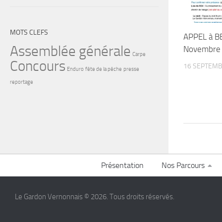
MOTS CLEFS
APPEL à B
Assemblée générale
Novembre 2
Carpe
Concours
16 SEPTEMB
Enduro
fête de la pêche
presse
reportage
Présentation
Nos Parcours
Le Gardon Vernonnais © 2026. Tous droits réservés.