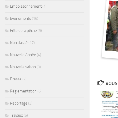
Empoissonnement
(1)
Evènements
(16)
Fête de la pêche
(9)
Non classé
(17)
Nouvelle Année
(4)
Nouvelle saison
(3)
Presse
(2)
VOUS 
Règlementation
(6)
Reportage
(3)
Travaux
(5)