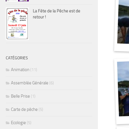
La Fête de la Pêche est de
retour !
CATÉGORIES
Animation
(11)
Assemblée Générale
(6)
Belle Prise
(1)
Carte de pêche
(5)
Ecologie
(5)