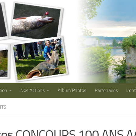
tion
Nos Actions
Album Photos
Partenaires
Cont
NTS
tos CONCOURS 100 ANS 