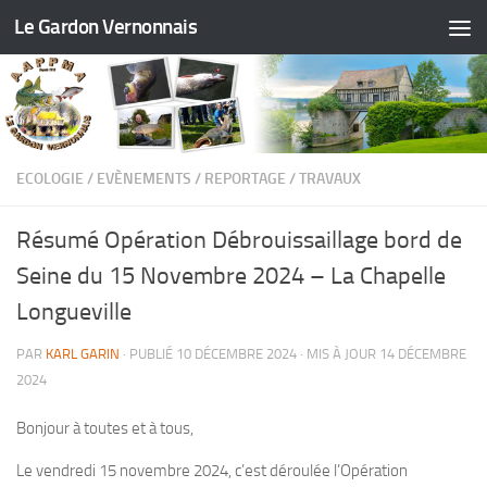
Le Gardon Vernonnais
ECOLOGIE
/
EVÈNEMENTS
/
REPORTAGE
/
TRAVAUX
Résumé Opération Débrouissaillage bord de
Seine du 15 Novembre 2024 – La Chapelle
Longueville
PAR
KARL GARIN
· PUBLIÉ
10 DÉCEMBRE 2024
· MIS À JOUR
14 DÉCEMBRE
2024
Bonjour à toutes et à tous,
Le vendredi 15 novembre 2024, c’est déroulée l’Opération