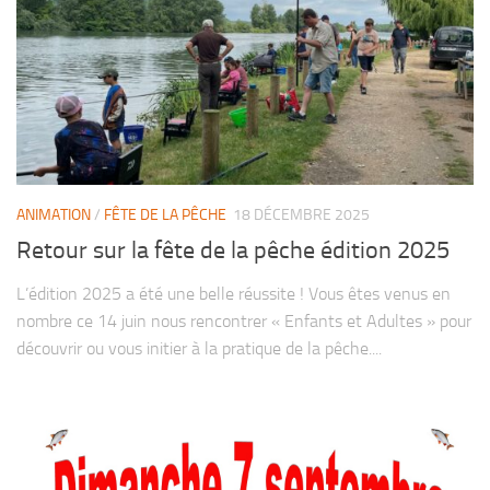
ANIMATION
/
FÊTE DE LA PÊCHE
18 DÉCEMBRE 2025
Retour sur la fête de la pêche édition 2025
L’édition 2025 a été une belle réussite ! Vous êtes venus en
nombre ce 14 juin nous rencontrer « Enfants et Adultes » pour
découvrir ou vous initier à la pratique de la pêche....