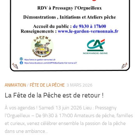
ANIMATION
/
FÊTE DE LA PÊCHE
3 MARS 2026
La Fête de la Pêche est de retour !
À vos agendas ! Samedi 13 juin 2026 Lieu : Pressagny
l’Orgueilleux – De 9h30 à 17h00 Amateurs de pêche, familles
et curieux, venez célébrer ensemble la passion de la pêche
dans une ambiance...